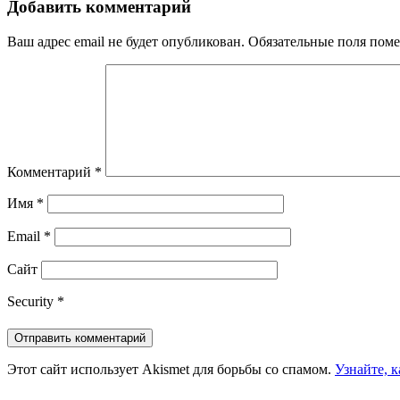
Добавить комментарий
Ваш адрес email не будет опубликован.
Обязательные поля пом
Комментарий
*
Имя
*
Email
*
Сайт
Security
*
Этот сайт использует Akismet для борьбы со спамом.
Узнайте, 
Предыдущая
Назад
Про отработку занятий