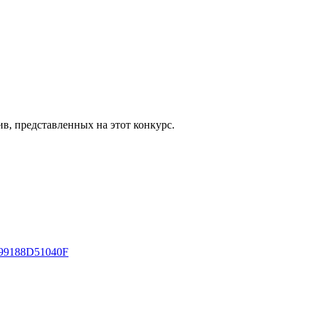
в, представленных на этот конкурс.
7-99188D51040F