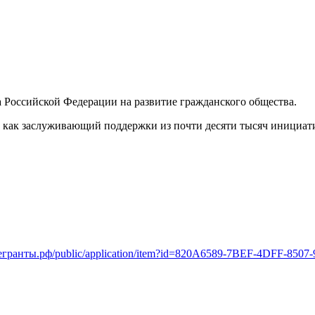
 Российской Федерации на развитие гражданского общества.
 как заслуживающий поддержки из почти десяти тысяч инициати
иегранты.рф/public/application/item?id=820A6589-7BEF-4DFF-850