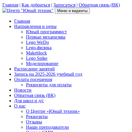
Перейти
Главная
|
Как добраться
|
Записаться
|
Обратная связь (ВК)
к
Меню и виджеты
содержимому
Центр "Юный техник"
г. Псков, Рижский пр-т, д.16, каб. 210 (2 этаж), +7(953)238-78-92
Главная
Направления и цены
Юный программист
Первые механизмы
Lego WeDo
Lego-физика
Makeblock
Lego Spike
Моделирование
Расписание занятий
Запись на 2025-2026 учебный год
Оплата посещения
Реквизиты для оплаты
Новости
Обратная связь (ВК)
Для школ и д/с
О нас
О Центре «Юный техник»
Реквизиты
Отзывы
Наши преподаватели