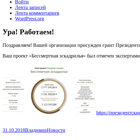
Войти
Лента записей
Лента комментариев
WordPress.org
Ура! Работаем!
Поздравляем! Вашей организации присужден грант Президента
Ваш проект «Бессмертная эскадрилья» был отмечен экспертами
https://президентск
Опубликовано
Автор
Рубрики
31.10.2018
Владимир
Новости