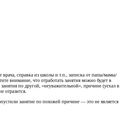
врача, справка из школы и т.п., записка от папы/мамы/
тите внимание, что отработать занятия можно будет в
занятия по другой, «неуважительной», причине (уехал в
не отразится.
ропустили занятие по похожей причине — это не является