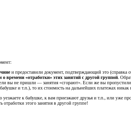
омент:
ичине
и предоставили документ, подтверждающий это (справка от 
м о времени «отработки» этих занятий с другой группой
. Обра
ели вы не пришли — занятия «сгорают». Если же вы пропустили 
 бабушке и т.п.), то их стоимость на дальнейших платежах никак 
о уезжаете к бабушке, к вам приезжают друзья и т.п., или уже п
ь отработки этого занятия в другой группе!