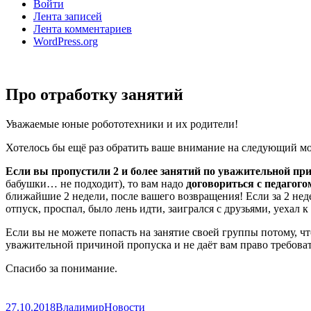
Войти
Лента записей
Лента комментариев
WordPress.org
Про отработку занятий
Уважаемые юные робототехники и их родители!
Хотелось бы ещё раз обратить ваше внимание на следующий м
Если вы пропустили 2 и более занятий по уважительной пр
бабушки… не подходит), то вам надо
договориться с педагого
ближайшие 2 недели, после вашего возвращения! Если за 2 нед
отпуск, проспал, было лень идти, заигрался с друзьями, уехал к
Если вы не можете попасть на занятие своей группы потому, чт
уважительной причиной пропуска и не даёт вам право требоват
Спасибо за понимание.
Опубликовано
Автор
Рубрики
27.10.2018
Владимир
Новости