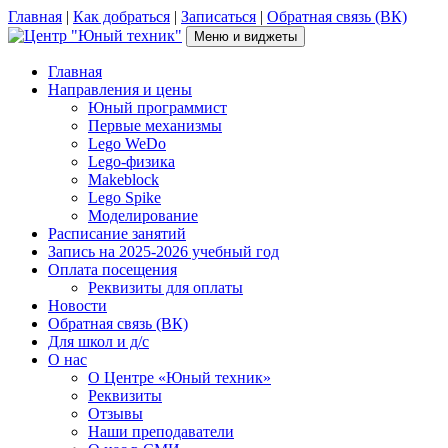
Перейти
Главная
|
Как добраться
|
Записаться
|
Обратная связь (ВК)
к
Меню и виджеты
содержимому
Центр "Юный техник"
г. Псков, Рижский пр-т, д.16, каб. 210 (2 этаж), +7(953)238-78-92
Главная
Направления и цены
Юный программист
Первые механизмы
Lego WeDo
Lego-физика
Makeblock
Lego Spike
Моделирование
Расписание занятий
Запись на 2025-2026 учебный год
Оплата посещения
Реквизиты для оплаты
Новости
Обратная связь (ВК)
Для школ и д/с
О нас
О Центре «Юный техник»
Реквизиты
Отзывы
Наши преподаватели