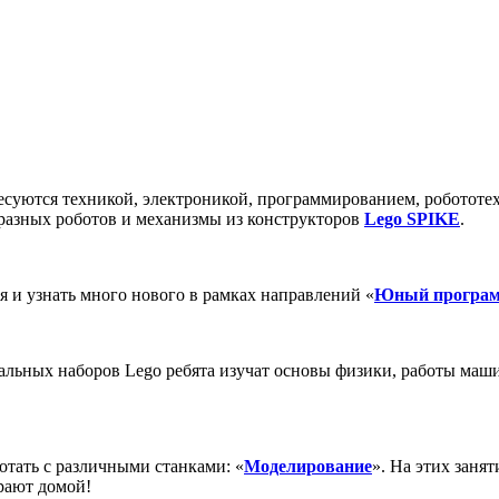
есуются техникой, электроникой, программированием, робототе
бразных роботов и механизмы из конструкторов
Lego SPIKE
.
 и узнать много нового в рамках направлений «
Юный програм
льных наборов Lego ребята изучат основы физики, работы маши
ботать с различными станками: «
Моделирование
». На этих заня
ирают домой!