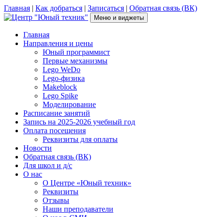
Перейти
Главная
|
Как добраться
|
Записаться
|
Обратная связь (ВК)
к
Меню и виджеты
содержимому
Центр "Юный техник"
г. Псков, Рижский пр-т, д.16, каб. 210 (2 этаж), +7(953)238-78-92
Главная
Направления и цены
Юный программист
Первые механизмы
Lego WeDo
Lego-физика
Makeblock
Lego Spike
Моделирование
Расписание занятий
Запись на 2025-2026 учебный год
Оплата посещения
Реквизиты для оплаты
Новости
Обратная связь (ВК)
Для школ и д/с
О нас
О Центре «Юный техник»
Реквизиты
Отзывы
Наши преподаватели