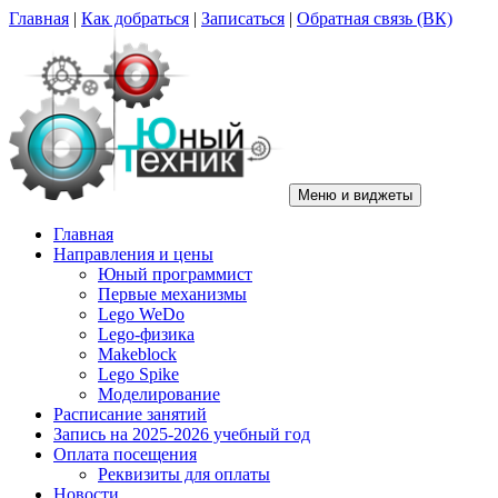
Перейти
Главная
|
Как добраться
|
Записаться
|
Обратная связь (ВК)
к
содержимому
Меню и виджеты
Центр "Юный техник"
г. Псков, Рижский пр-т, д.16, каб. 210 (2 этаж), +7(953)238-78-92
Главная
Направления и цены
Юный программист
Первые механизмы
Lego WeDo
Lego-физика
Makeblock
Lego Spike
Моделирование
Расписание занятий
Запись на 2025-2026 учебный год
Оплата посещения
Реквизиты для оплаты
Новости