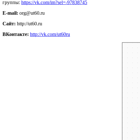
группы:
https://vk.com/im?sel=-97838745
E-mail:
org@ut60.ru
Сайт:
http://ut60.ru
ВКонтакте:
http://vk.com/ut60ru
Псков
Яндекс.Кар