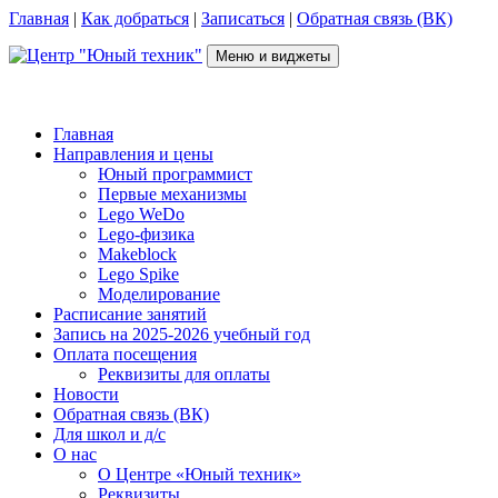
Перейти
Главная
|
Как добраться
|
Записаться
|
Обратная связь (ВК)
к
содержимому
Меню и виджеты
Центр "Юный техник"
г. Псков, Рижский пр-т, д.16, каб. 210 (2 этаж), +7(953)238-78-92
Главная
Направления и цены
Юный программист
Первые механизмы
Lego WeDo
Lego-физика
Makeblock
Lego Spike
Моделирование
Расписание занятий
Запись на 2025-2026 учебный год
Оплата посещения
Реквизиты для оплаты
Новости
Обратная связь (ВК)
Для школ и д/с
О нас
О Центре «Юный техник»
Реквизиты