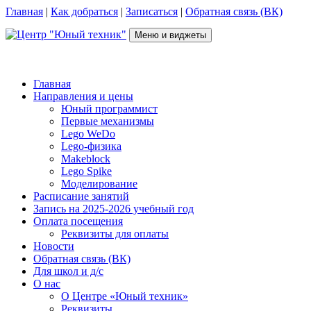
Перейти
Главная
|
Как добраться
|
Записаться
|
Обратная связь (ВК)
к
содержимому
Меню и виджеты
Центр "Юный техник"
г. Псков, Рижский пр-т, д.16, каб. 210 (2 этаж), +7(953)238-78-92
Главная
Направления и цены
Юный программист
Первые механизмы
Lego WeDo
Lego-физика
Makeblock
Lego Spike
Моделирование
Расписание занятий
Запись на 2025-2026 учебный год
Оплата посещения
Реквизиты для оплаты
Новости
Обратная связь (ВК)
Для школ и д/с
О нас
О Центре «Юный техник»
Реквизиты