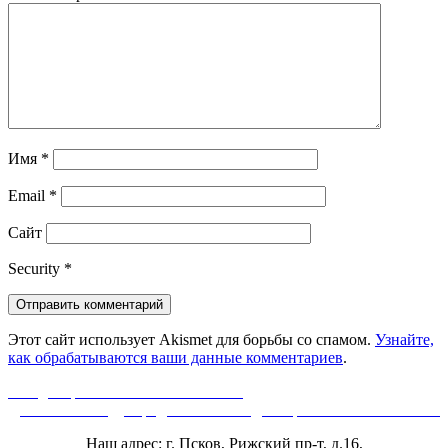
Имя
*
Email
*
Сайт
Security
*
Этот сайт использует Akismet для борьбы со спамом.
Узнайте,
как обрабатываются ваши данные комментариев
.
Навигация
Предыдущая
Назад
Перенос занятий 06.11.2021
запись:
Следующая
Далее
VII Международная олимпиада по робототехнике WeDo
по
запись:
Наш адрес: г. Псков, Рижский пр-т, д.16,