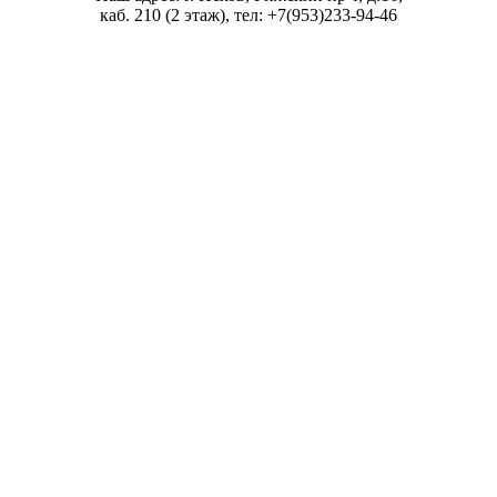
записям
каб. 210 (2 этаж), тел: +7(953)233-94-46