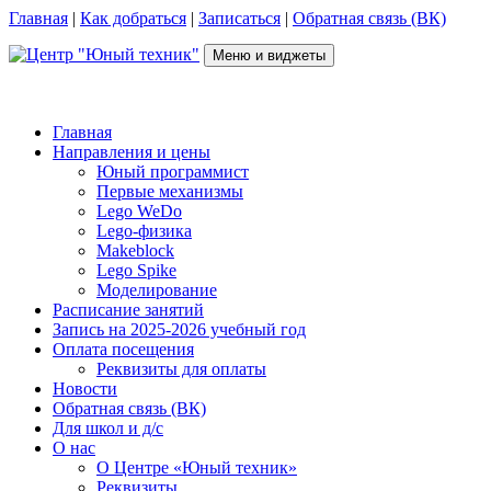
Перейти
Главная
|
Как добраться
|
Записаться
|
Обратная связь (ВК)
к
содержимому
Меню и виджеты
Центр "Юный техник"
г. Псков, Рижский пр-т, д.16, каб. 210 (2 этаж), +7(953)238-78-92
Главная
Направления и цены
Юный программист
Первые механизмы
Lego WeDo
Lego-физика
Makeblock
Lego Spike
Моделирование
Расписание занятий
Запись на 2025-2026 учебный год
Оплата посещения
Реквизиты для оплаты
Новости
Обратная связь (ВК)
Для школ и д/с
О нас
О Центре «Юный техник»
Реквизиты