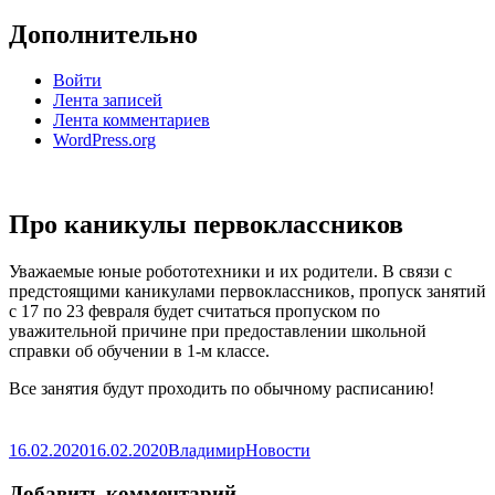
Дополнительно
Войти
Лента записей
Лента комментариев
WordPress.org
Про каникулы первоклассников
Уважаемые юные робототехники и их родители. В связи с
предстоящими каникулами первоклассников, пропуск занятий
с 17 по 23 февраля будет считаться пропуском по
уважительной причине при предоставлении школьной
справки об обучении в 1-м классе.
Все занятия будут проходить по обычному расписанию!
Опубликовано
Автор
Рубрики
16.02.2020
16.02.2020
Владимир
Новости
Добавить комментарий