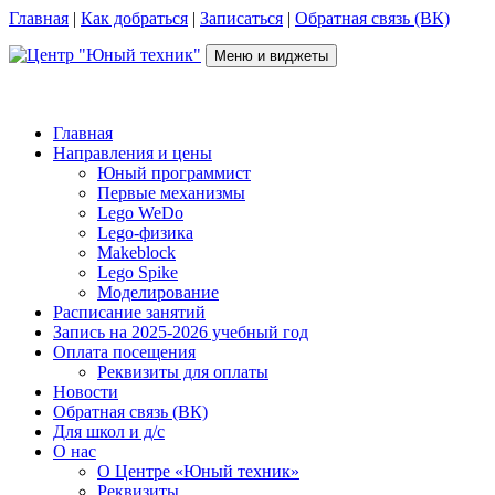
Перейти
Главная
|
Как добраться
|
Записаться
|
Обратная связь (ВК)
к
содержимому
Меню и виджеты
Центр "Юный техник"
г. Псков, Рижский пр-т, д.16, каб. 210 (2 этаж), +7(953)238-78-92
Главная
Направления и цены
Юный программист
Первые механизмы
Lego WeDo
Lego-физика
Makeblock
Lego Spike
Моделирование
Расписание занятий
Запись на 2025-2026 учебный год
Оплата посещения
Реквизиты для оплаты
Новости
Обратная связь (ВК)
Для школ и д/с
О нас
О Центре «Юный техник»
Реквизиты