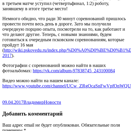
в третьем матче уступил (четвертьфинал, 1:2) роботу,
занявшему в итоге третье место!
Немного обидно, что ради 30 минут соревнований пришлось
провести почти весь день в дороге. Зато мы получили
очередную порцию опыта, посмотрели на то, как работают и
что делают другие. Теперь, с новыми знаниями, будем
готовиться к очередным псковским соревнованиям, которые
пройдут 16 мая
(
http://wiki.pskovedu.ru/index.php/%D0%A0%D0%BE%D0%B1
2017
).
Фотографии с соревнований можно найти в наших
фотоальбомах:
https://vk.com/album-97838745_243100084
Видео можно найти на нашем канале:
https://www.youtube.com/channel/UCw_ZRgOcaSnFwVpfOnWQ
Опубликовано
Автор
Рубрики
09.04.2017
Владимир
Новости
Добавить комментарий
Ваш адрес email не будет опубликован.
Обязательные поля
помечены
*