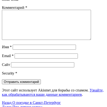
Комментарий
*
Имя
*
Email
*
Сайт
Security
*
Этот сайт использует Akismet для борьбы со спамом.
Узнайте,
как обрабатываются ваши данные комментариев
.
Навигация
Предыдущая
Назад
О поездке в Санкт-Петербург
запись:
Следующая
Далее
Про летние курсы