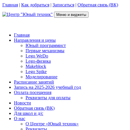
Перейти
Главная
|
Как добраться
|
Записаться
|
Обратная связь (ВК)
к
содержимому
Меню и виджеты
Центр "Юный техник"
г. Псков, Рижский пр-т, д.16, каб. 210 (2 этаж), +7(953)238-78-92
Главная
Направления и цены
Юный программист
Первые механизмы
Lego WeDo
Lego-физика
Makeblock
Lego Spike
Моделирование
Расписание занятий
Запись на 2025-2026 учебный год
Оплата посещения
Реквизиты для оплаты
Новости
Обратная связь (ВК)
Для школ и д/с
О нас
О Центре «Юный техник»
Реквизиты