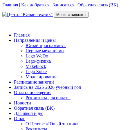
Перейти
Главная
|
Как добраться
|
Записаться
|
Обратная связь (ВК)
к
содержимому
Меню и виджеты
Центр "Юный техник"
г. Псков, Рижский пр-т, д.16, каб. 210 (2 этаж), +7(953)238-78-92
Главная
Направления и цены
Юный программист
Первые механизмы
Lego WeDo
Lego-физика
Makeblock
Lego Spike
Моделирование
Расписание занятий
Запись на 2025-2026 учебный год
Оплата посещения
Реквизиты для оплаты
Новости
Обратная связь (ВК)
Для школ и д/с
О нас
О Центре «Юный техник»
Реквизиты