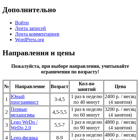
Дополнительно
Войти
Лента записей
Лента комментариев
WordPress.org
Направления и цены
Пожалуйста, при выборе направления, учитывайте
ограничения по возрасту!
Кол-во
№
Направление
Возраст
Цена
занятий
Юный
1 раз в неделю
2400 р. / месяц
1
3-4,5
программист
по 40 минут
(4 занятия)
Первые
1 раз в неделю
3200 р. / месяц
2
4,5-5,5
механизмы
по 60 минут
(4 занятия)
Lego WeDo /
1 раз в неделю
4800 р. / месяц
3
5,5-7
WeDo 2.0
по 90 минут
(4 занятия)
1 раз в неделю
4800 р. / месяц
4
Lego-физика
8-9