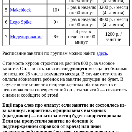
по 90 минут
(4 занятия)
1 раз в неделю
3200 р. / месяц
5
Makeblock
10+
по 60 минут
(4 занятия)
1 раз в неделю
4800 р. / месяц
6
Lego Spike
9+
по 90 минут
(4 занятия)
1-4 раза в
1200 р. /
7
Моделирование
8+
неделю по 90
занятие
минут
Расписание занятий по группам можно найти
здесь
.
Стоимость курсов строится из расчёта 800 р. за часовое
занятие. Оплачивать занятия
следующего
месяца необходимо
не позднее 25 числа
текущего
месяца. В случае отсутствия
оплаты абонемента ребёнок на занятие допущен не будет. В
случае возникновения непредвиденных обстоятельств и
невозможности своевременной оплаты занятий — свяжитесь
с нами и сообщите об этом!
Ещё пара слов про оплату: если занятие не состоялось из-
за каникул, карантина, официальных выходных
(праздников) — оплата за месяц будет скорректирована.
Если вы пропустили занятие по болезни (с
подтверждением справкой от врача) или иной
уважительной причине (экзамен, соревнование и т.п. с