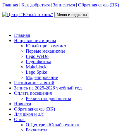
Перейти
Главная
|
Как добраться
|
Записаться
|
Обратная связь (ВК)
к
содержимому
Меню и виджеты
Центр "Юный техник"
г. Псков, Рижский пр-т, д.16, каб. 210 (2 этаж), +7(953)238-78-92
Главная
Направления и цены
Юный программист
Первые механизмы
Lego WeDo
Lego-физика
Makeblock
Lego Spike
Моделирование
Расписание занятий
Запись на 2025-2026 учебный год
Оплата посещения
Реквизиты для оплаты
Новости
Обратная связь (ВК)
Для школ и д/с
О нас
О Центре «Юный техник»
Реквизиты