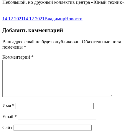
Небольшой, но дружный коллектив центра «Юный техник».
Опубликовано
Автор
Рубрики
14.12.2021
14.12.2021
Владимир
Новости
Добавить комментарий
Ваш адрес email не будет опубликован.
Обязательные поля
помечены
*
Комментарий
*
Имя
*
Email
*
Сайт