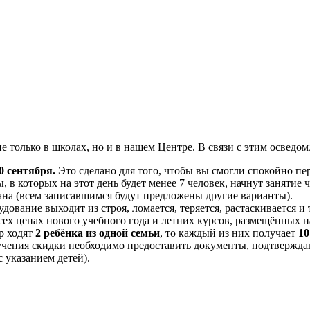
 только в школах, но и в нашем Центре. В связи с этим осведом
0 сентября.
Это сделано для того, чтобы вы смогли спокойно пе
, в которых на этот день будет менее 7 человек, начнут занятие 
вана (всем записавшимся будут предложены другие варианты).
удование выходит из строя, ломается, теряется, растаскивается и
ех ценах нового учебного года и летних курсов, размещённых на
тр ходят
2 ребёнка из одной семьи
, то каждый из них получает
1
учения скидки необходимо предоставить документы, подтверждаю
 указанием детей).