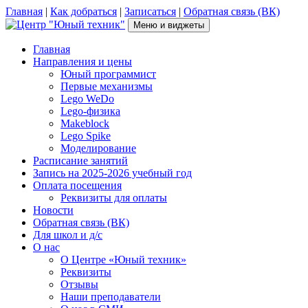
Перейти
Главная
|
Как добраться
|
Записаться
|
Обратная связь (ВК)
к
Меню и виджеты
содержимому
Центр "Юный техник"
г. Псков, Рижский пр-т, д.16, каб. 210 (2 этаж), +7(953)238-78-92
Главная
Направления и цены
Юный программист
Первые механизмы
Lego WeDo
Lego-физика
Makeblock
Lego Spike
Моделирование
Расписание занятий
Запись на 2025-2026 учебный год
Оплата посещения
Реквизиты для оплаты
Новости
Обратная связь (ВК)
Для школ и д/с
О нас
О Центре «Юный техник»
Реквизиты
Отзывы
Наши преподаватели