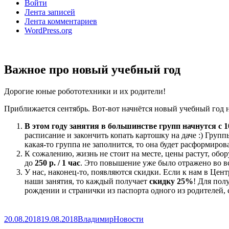
Войти
Лента записей
Лента комментариев
WordPress.org
Важное про новый учебный год
Дорогие юные робототехники и их родители!
Приближается сентябрь. Вот-вот начнётся новый учебный год не
В этом году занятия в большинстве групп начнутся с 1
расписание и закончить копать картошку на даче :) Группы
какая-то группа не заполнится, то она будет расформиро
К сожалению, жизнь не стоит на месте, цены растут, обор
до
250 р. / 1 час
. Это повышение уже было отражено во вс
У нас, наконец-то, появляются скидки. Если к нам в Цен
наши занятия, то каждый получает
скидку 25%
! Для пол
рождении и странички из паспорта одного из родителей, с
Опубликовано
Автор
Рубрики
20.08.2018
19.08.2018
Владимир
Новости