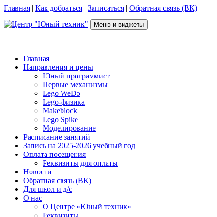
Перейти
Главная
|
Как добраться
|
Записаться
|
Обратная связь (ВК)
к
содержимому
Меню и виджеты
Центр "Юный техник"
г. Псков, Рижский пр-т, д.16, каб. 210 (2 этаж), +7(953)238-78-92
Главная
Направления и цены
Юный программист
Первые механизмы
Lego WeDo
Lego-физика
Makeblock
Lego Spike
Моделирование
Расписание занятий
Запись на 2025-2026 учебный год
Оплата посещения
Реквизиты для оплаты
Новости
Обратная связь (ВК)
Для школ и д/с
О нас
О Центре «Юный техник»
Реквизиты