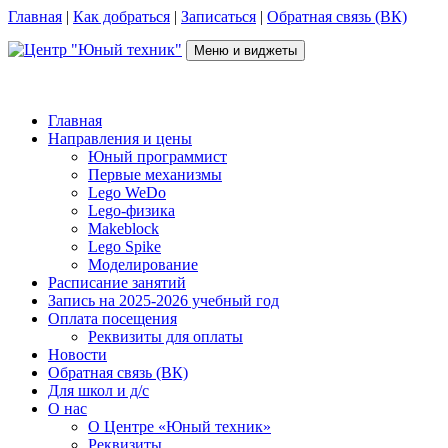
Перейти
Главная
|
Как добраться
|
Записаться
|
Обратная связь (ВК)
к
содержимому
Меню и виджеты
Центр "Юный техник"
г. Псков, Рижский пр-т, д.16, каб. 210 (2 этаж), +7(953)238-78-92
Главная
Направления и цены
Юный программист
Первые механизмы
Lego WeDo
Lego-физика
Makeblock
Lego Spike
Моделирование
Расписание занятий
Запись на 2025-2026 учебный год
Оплата посещения
Реквизиты для оплаты
Новости
Обратная связь (ВК)
Для школ и д/с
О нас
О Центре «Юный техник»
Реквизиты